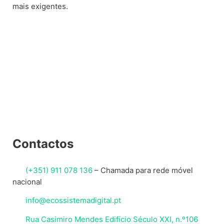
i
mais exigentes.
v
e
:
Contactos
(+351) 911 078 136
–
Chamada para rede móvel
nacional
info@ecossistemadigital.pt
Rua Casimiro Mendes Edifício Século XXI, n.º106