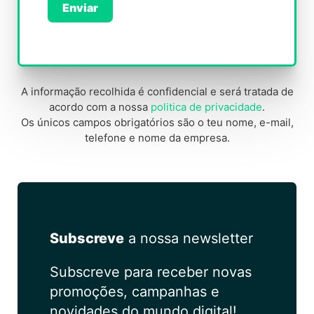
Enviar
A
l
t
A informação recolhida é confidencial e será tratada de
e
acordo com a nossa
politica de privacidade
.
Os únicos campos obrigatórios são o teu nome, e-mail,
r
telefone e nome da empresa.
n
a
t
i
v
Subscreve
a nossa newsletter
e
:
Subscreve para receber novas
promoções, campanhas e
novidades do mundo digital!