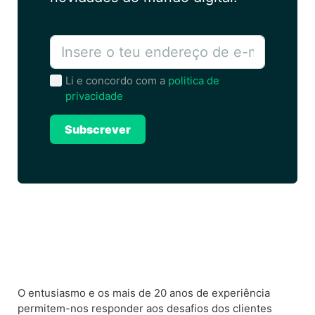
Li e concordo com a
politica de
privacidade
Subscrever
A
l
t
e
r
n
a
O entusiasmo e os mais de 20 anos de experiência
t
permitem-nos responder aos desafios dos clientes