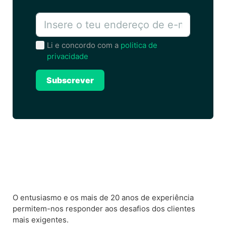
Li e concordo com a
politica de
privacidade
Subscrever
A
l
t
e
r
n
a
O entusiasmo e os mais de 20 anos de experiência
t
permitem-nos responder aos desafios dos clientes
i
mais exigentes.