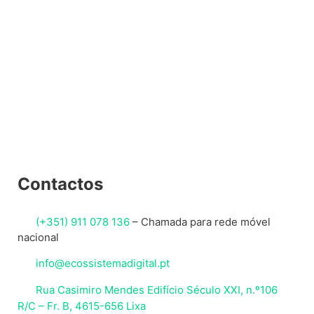
v
e
:
Contactos
(+351) 911 078 136
–
Chamada para rede móvel
nacional
info@ecossistemadigital.pt
Rua Casimiro Mendes Edifício Século XXI, n.º106
R/C – Fr. B, 4615-656 Lixa