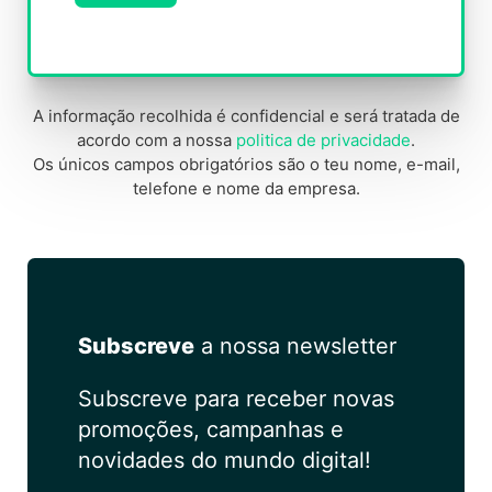
A
l
t
A informação recolhida é confidencial e será tratada de
e
acordo com a nossa
politica de privacidade
.
Os únicos campos obrigatórios são o teu nome, e-mail,
r
telefone e nome da empresa.
n
a
t
i
v
Subscreve
a nossa newsletter
e
:
Subscreve para receber novas
promoções, campanhas e
novidades do mundo digital!