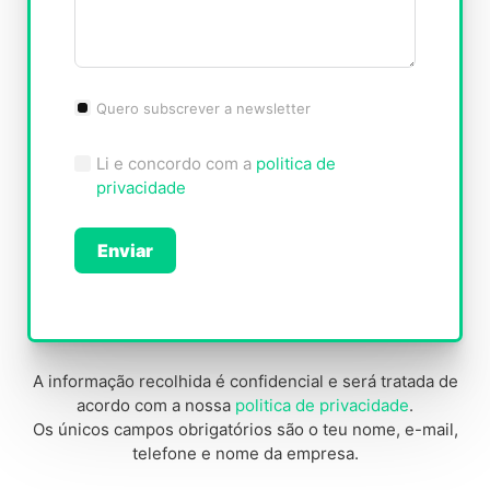
Quero subscrever a newsletter
Li e concordo com a
politica de
privacidade
Enviar
A
l
t
A informação recolhida é confidencial e será tratada de
e
acordo com a nossa
politica de privacidade
.
Os únicos campos obrigatórios são o teu nome, e-mail,
r
telefone e nome da empresa.
n