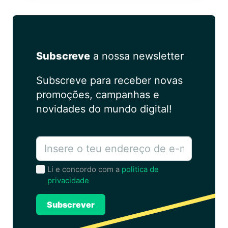
a
t
i
v
Subscreve
a nossa newsletter
e
:
Subscreve para receber novas
promoções, campanhas e
novidades do mundo digital!
Li e concordo com a
politica de
privacidade
Subscrever
A