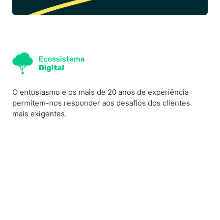
l
t
e
r
n
a
O entusiasmo e os mais de 20 anos de experiência
t
permitem-nos responder aos desafios dos clientes
i
mais exigentes.
v
e
: